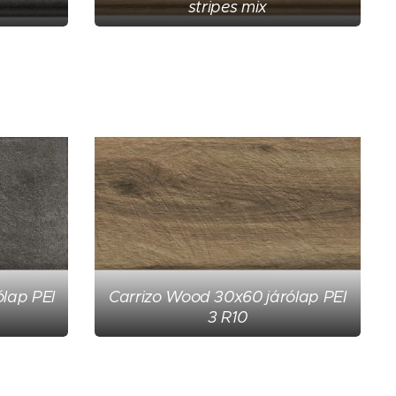
stripes mix
ólap PEI
Carrizo Wood 30x60 járólap PEI
3 R10