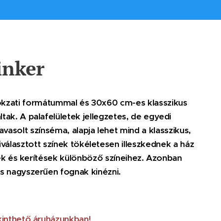
inker
lokzati formátummal és 30x60 cm-es klasszikus
k. A palafelületek jellegzetes, de egyedi
vasolt színséma, alapja lehet mind a klasszikus,
választott színek tökéletesen illeszkednek a ház
k és kerítések különböző színeihez. Azonban
s nagyszerűen fognak kinézni.
kinthető áruházunkban!