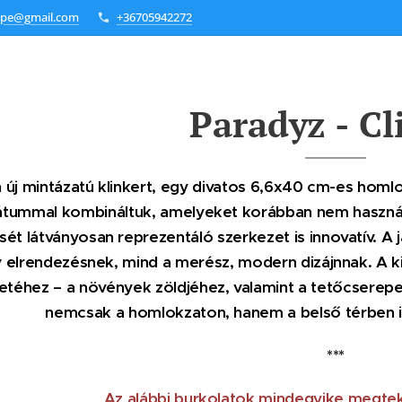
mpe@gmail.com
+36705942272
Paradyz - Cl
n új mintázatú klinkert, egy divatos 6,6x40 cm-es hom
tummal kombináltuk, amelyeket korábban nem használta
ét látványosan reprezentáló szerkezet is innovatív. A ja
 elrendezésnek, mind a merész, modern dizájnnak. A ki
téhez – a növények zöldjéhez, valamint a tetőcserepe
nemcsak a homlokzaton, hanem a belső térben i
***
Az alábbi burkolatok mindegyike megte