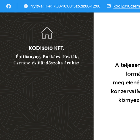
Nyitva: H-P: 7:30-16:00; Szo.:8:00-12:00
kodi2010cse
KODI2010 KFT.
Építőanyag, Barkács, Festék,
Csempe és Fürdőszoba áruház
A teljese
formá
megjelenés
konzervatív
környeze