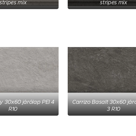
stripes mix
stripes mix
y 30x60 járólap PEI 4
Carrizo Basalt 30x60 jár
R10
3 R10