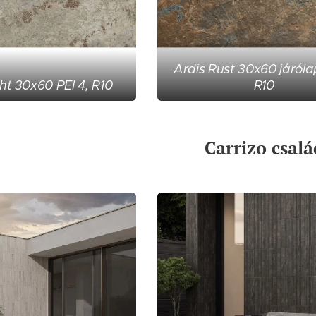
Ardis Rust 30x60 járóla
ght 30x60 PEI 4, R10
R10
Carrizo csalá