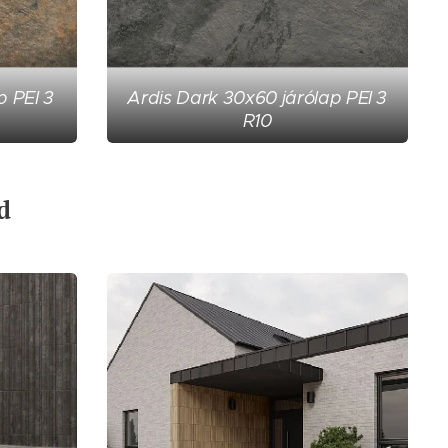
p PEI 3
Ardis Dark 30x60 járólap PEI 3
R10
d