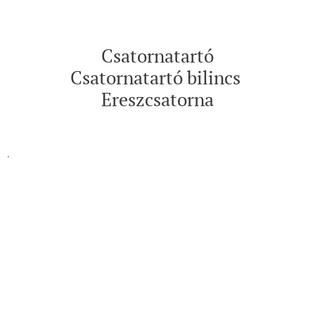
Csatornatartó
Csatornatartó bilincs
Ereszcsatorna
.
© KODI 2010 Kft.
8600. Siófok, Bajcsy Zs. u. 203/A
kodi2010csempe@gmail.com
☏ 06-30/2590-536