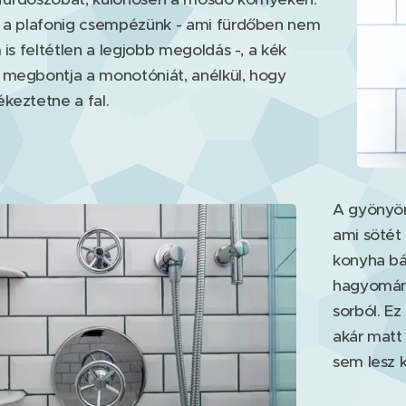
l a plafonig csempézünk - ami fürdőben nem
 is feltétlen a legjobb megoldás -, a kék
 megbontja a monotóniát, anélkül, hogy
keztetne a fal.
A gyönyörű
ami sötét
konyha bá
hagyomány
sorból. Ez
akár matt 
sem lesz 