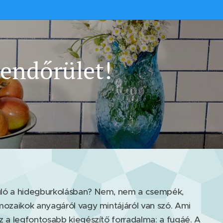
rendőrület!
ló a hidegburkolásban? Nem, nem a csempék,
 mozaikok anyagáról vagy mintájáról van szó. Ami
z a legfontosabb kiegészítő forradalma: a fugáé. A