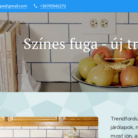
mpe@gmail.com
+36705942272
Színes fuga - új t
2019.01.28
Trendfordu
járólapok,
most jön, a