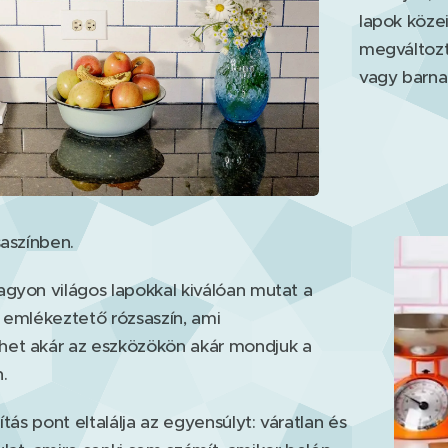
lapok közei
megváltozt
vagy barna
saszínben.
gyon világos lapokkal kiválóan mutat a
 emlékeztető rózsaszín, ami
et akár az eszközökön akár mondjuk a
n.
ítás pont eltalálja az egyensúlyt: váratlan és