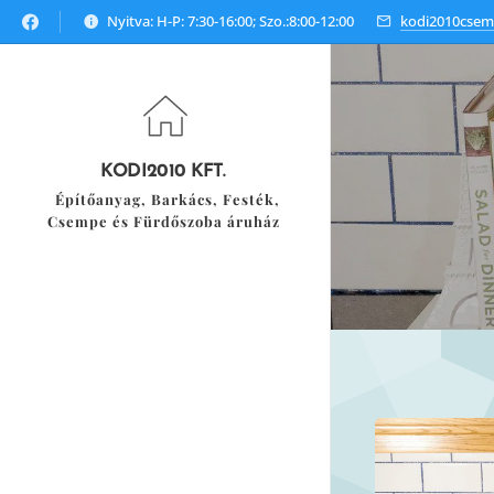
Nyitva: H-P: 7:30-16:00; Szo.:8:00-12:00
kodi2010cse
KODI2010 KFT.
Építőanyag, Barkács, Festék,
Csempe és Fürdőszoba áruház