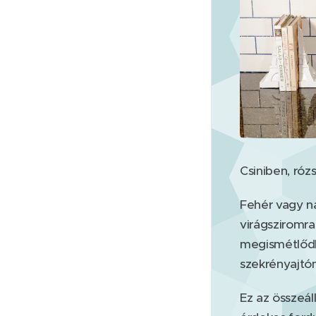
Csiniben, róz
Fehér vagy na
virágsziromra
megismétlődh
szekrényajtó
Ez az összeáll