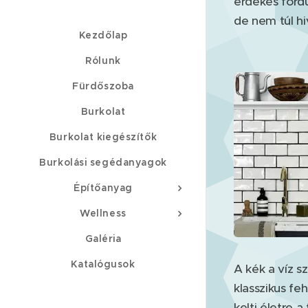
érdekes fordu
de nem túl hi
Kezdőlap
Rólunk
Fürdőszoba
Burkolat
Burkolat kiegészítők
Burkolási segédanyagok
Építőanyag
Wellness
Galéria
Katalógusok
A kék a víz s
klasszikus f
kelti életre 