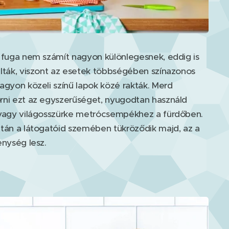
 fuga nem számít nagyon különlegesnek, eddig is
lták, viszont az esetek többségében színazonos
agyon közeli színű lapok közé rakták. Merd
ni ezt az egyszerűséget, nyugodtan használd
vagy világosszürke metrócsempékhez a fürdőben.
tán a látogatóid szemében tükröződik majd, az a
enység lesz.