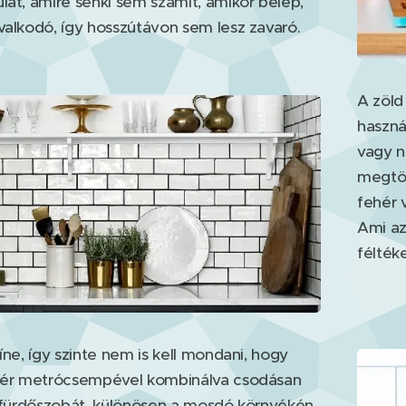
lat, amire senki sem számít, amikor belép,
valkodó, így hosszútávon sem lesz zavaró.
A zöld
haszná
vagy n
megtör
fehér 
Ami az
félték
zíne, így szinte nem is kell mondani, hogy
ehér metrócsempével kombinálva csodásan
a fürdőszobát, különösen a mosdó környékén.