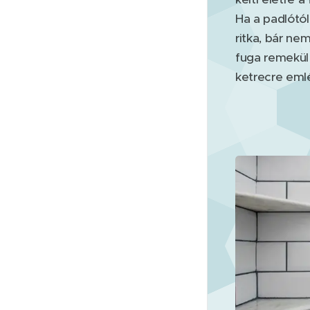
Ha a padlótó
ritka, bár nem
fuga remekül
ketrecre emlé