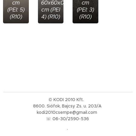
cm
60x60x0,8
cm
(PEI: 5)
cm (PEI
(PEI: 3)
(R10)
4) (R10)
(R10)
© KODI 2010 Kft.
8600. Siófok, Bajcsy Zs. u. 203/A
kodi2010csempe@gmail.com
☏ 06-30/2590-536
.