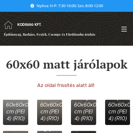
Nyitva: H-P: 7:30-16:00; Szo.:8:00-12:00
KODI2010 KFT.
Építőanyag, Barkács, Festék, Csempe és Fürdőszoba áruház
60x60 matt járólapok
Stark
Az oldal frissítés alatt áll!
Stark
Stark
Pure
Stark
White
Cream
Grey
Graphite
60x60x0,8
60x60x0,8
60x60x0,8
60x60x0,
cm (PEI
cm (PEI
cm (PEI
cm (PEI
Ibis
Ibis
4) (R10)
4) (R10)
4) (R10)
4) (R10)
beige
Ibis
antracite
60x60x0,8
grys
60x60x0,8